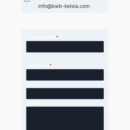
info@bwb-ketsia.com
Prénom NOM
*
Téléphone
*
Email
Message